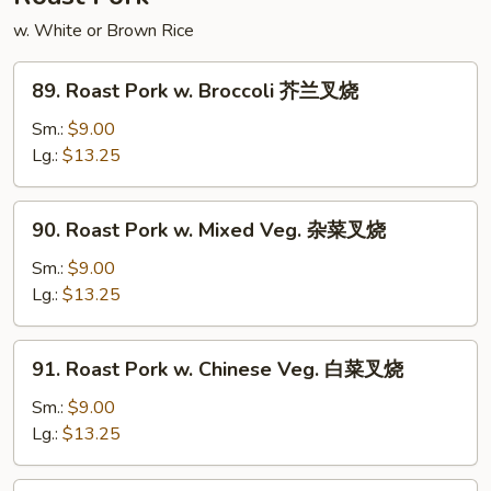
牛
w. White or Brown Rice
89.
89. Roast Pork w. Broccoli 芥兰叉烧
Roast
Pork
Sm.:
$9.00
w.
Lg.:
$13.25
Broccoli
芥
90.
90. Roast Pork w. Mixed Veg. 杂菜叉烧
兰
Roast
叉
Pork
Sm.:
$9.00
烧
w.
Lg.:
$13.25
Mixed
Veg.
91.
91. Roast Pork w. Chinese Veg. 白菜叉烧
杂
Roast
菜
Pork
Sm.:
$9.00
叉
w.
Lg.:
$13.25
烧
Chinese
Veg.