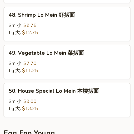
牛
捞
48.
48. Shrimp Lo Mein 虾捞面
面
Shrimp
Lo
Sm 小:
$8.75
Mein
Lg 大:
$12.75
虾
捞
49.
49. Vegetable Lo Mein 菜捞面
面
Vegetable
Lo
Sm 小:
$7.70
Mein
Lg 大:
$11.25
菜
捞
50.
50. House Special Lo Mein 本楼捞面
面
House
Special
Sm 小:
$9.00
Lo
Lg 大:
$13.25
Mein
本
楼
Egg Foo Young