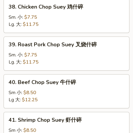
38.
38. Chicken Chop Suey 鸡什碎
Chicken
Chop
Sm. 小:
$7.75
Suey
Lg. 大:
$11.75
鸡
什
39.
39. Roast Pork Chop Suey 叉烧什碎
碎
Roast
Pork
Sm. 小:
$7.75
Chop
Lg. 大:
$11.75
Suey
叉
40.
40. Beef Chop Suey 牛什碎
烧
Beef
什
Chop
Sm 小:
$8.50
碎
Suey
Lg 大:
$12.25
牛
什
41.
41. Shrimp Chop Suey 虾什碎
碎
Shrimp
Chop
Sm 小:
$8.50