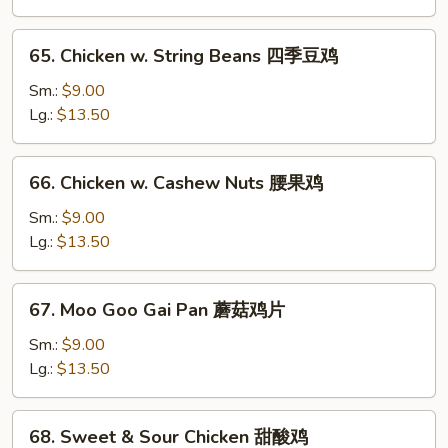
Bean
Sauce
65.
65. Chicken w. String Beans 四季豆鸡
豉
Chicken
汁
w.
Sm.:
$9.00
鸡
String
Lg.:
$13.50
Beans
四
66.
66. Chicken w. Cashew Nuts 腰果鸡
季
Chicken
豆
w.
Sm.:
$9.00
鸡
Cashew
Lg.:
$13.50
Nuts
腰
67.
67. Moo Goo Gai Pan 蘑菇鸡片
果
Moo
鸡
Goo
Sm.:
$9.00
Gai
Lg.:
$13.50
Pan
蘑
68.
68. Sweet & Sour Chicken 甜酸鸡
菇
Sweet