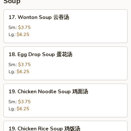
Soup
17.
17. Wonton Soup 云吞汤
Wonton
Soup
Sm.:
$3.75
云
Lg.:
$6.25
吞
汤
18.
18. Egg Drop Soup 蛋花汤
Egg
Drop
Sm.:
$3.75
Soup
Lg.:
$6.25
蛋
花
19.
19. Chicken Noodle Soup 鸡面汤
汤
Chicken
Noodle
Sm.:
$3.75
Soup
Lg.:
$6.25
鸡
面
19.
19. Chicken Rice Soup 鸡饭汤
汤