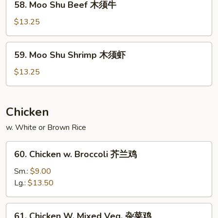
58. Moo Shu Beef 木须牛
须
Moo
鸡
Shu
$13.25
Beef
木
59.
59. Moo Shu Shrimp 木须虾
须
Moo
牛
Shu
$13.25
Shrimp
木
须
Chicken
虾
w. White or Brown Rice
60.
60. Chicken w. Broccoli 芥兰鸡
Chicken
w.
Sm.:
$9.00
Broccoli
Lg.:
$13.50
芥
兰
61.
61. Chicken W. Mixed Veg. 杂菜鸡
鸡