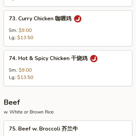
w.
Peanuts
73.
宫
73. Curry Chicken 咖喱鸡
Curry
保
Chicken
Sm.:
$9.00
鸡
咖
Lg.:
$13.50
喱
鸡
74.
74. Hot & Spicy Chicken 干烧鸡
Hot
&
Sm.:
$9.00
Spicy
Lg.:
$13.50
Chicken
干
烧
Beef
鸡
w. White or Brown Rice
75.
75. Beef w. Broccoli 芥兰牛
Beef