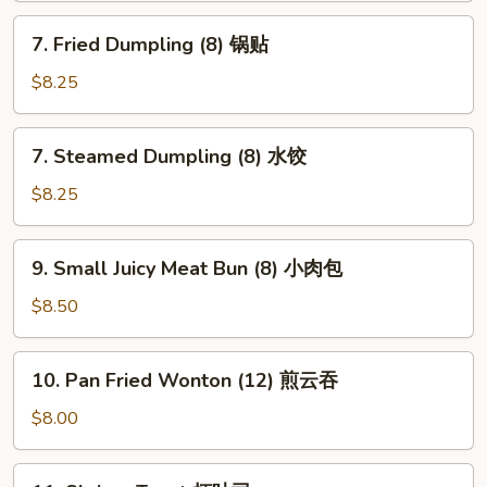
串
7.
7. Fried Dumpling (8) 锅贴
Fried
Dumpling
$8.25
(8)
锅
7.
7. Steamed Dumpling (8) 水饺
贴
Steamed
Dumpling
$8.25
(8)
水
9.
9. Small Juicy Meat Bun (8) 小肉包
饺
Small
Juicy
$8.50
Meat
Bun
10.
10. Pan Fried Wonton (12) 煎云吞
(8)
Pan
小
Fried
$8.00
肉
Wonton
包
(12)
11.