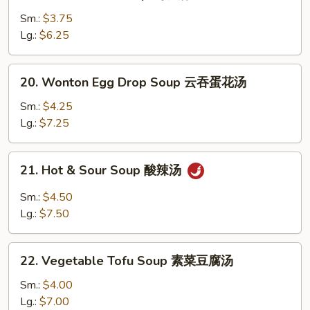
Chicken
Rice
Sm.:
$3.75
Soup
Lg.:
$6.25
鸡
饭
20.
20. Wonton Egg Drop Soup 云吞蛋花汤
汤
Wonton
Egg
Sm.:
$4.25
Drop
Lg.:
$7.25
Soup
云
21.
21. Hot & Sour Soup 酸辣汤
吞
Hot
蛋
&
Sm.:
$4.50
花
Sour
Lg.:
$7.50
汤
Soup
酸
22.
辣
22. Vegetable Tofu Soup 素菜豆腐汤
Vegetable
汤
Tofu
Sm.:
$4.00
Soup
Lg.:
$7.00