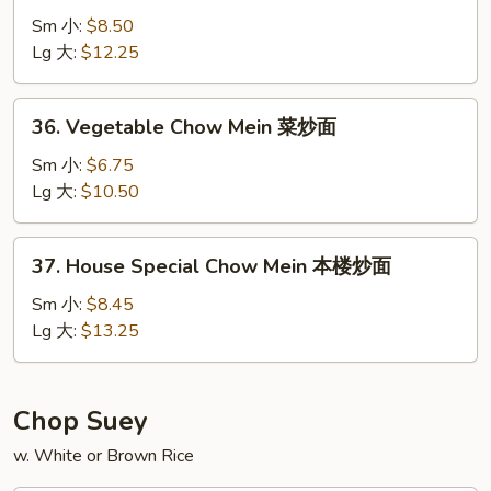
Chow
Sm 小:
$8.50
Mein
Lg 大:
$12.25
虾
炒
36.
36. Vegetable Chow Mein 菜炒面
面
Vegetable
Chow
Sm 小:
$6.75
Mein
Lg 大:
$10.50
菜
炒
37.
37. House Special Chow Mein 本楼炒面
面
House
Special
Sm 小:
$8.45
Chow
Lg 大:
$13.25
Mein
本
楼
Chop Suey
炒
w. White or Brown Rice
面