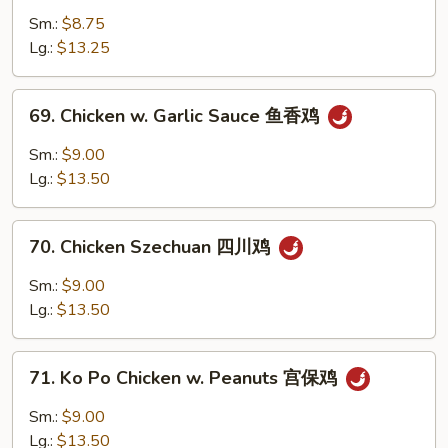
鸡
&
Sm.:
$8.75
片
Sour
Lg.:
$13.25
Chicken
甜
69.
69. Chicken w. Garlic Sauce 鱼香鸡
酸
Chicken
鸡
w.
Sm.:
$9.00
Garlic
Lg.:
$13.50
Sauce
鱼
70.
香
70. Chicken Szechuan 四川鸡
Chicken
鸡
Szechuan
Sm.:
$9.00
四
Lg.:
$13.50
川
鸡
71.
71. Ko Po Chicken w. Peanuts 宫保鸡
Ko
Po
Sm.:
$9.00
Chicken
Lg.:
$13.50