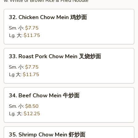
w. White or Brown Rice & Fried Noodle
饭
32.
32. Chicken Chow Mein 鸡炒面
Chicken
Chow
Sm. 小:
$7.75
Mein
Lg. 大:
$11.75
鸡
炒
33.
33. Roast Pork Chow Mein 叉烧炒面
面
Roast
Pork
Sm. 小:
$7.75
Chow
Lg 大:
$11.75
Mein
叉
34.
34. Beef Chow Mein 牛炒面
烧
Beef
炒
Chow
Sm. 小:
$8.50
面
Mein
Lg. 大:
$12.25
牛
炒
35.
35. Shrimp Chow Mein 虾炒面
面
Shrimp