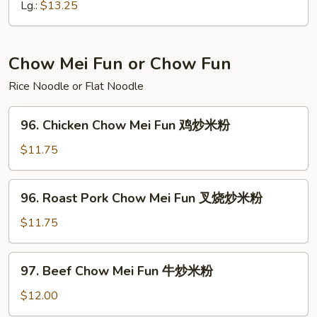
w.
Lg.:
$13.25
String
Bean
四
Chow Mei Fun or Chow Fun
季
Rice Noodle or Flat Noodle
豆
叉
96.
烧
96. Chicken Chow Mei Fun 鸡炒米粉
Chicken
Chow
$11.75
Mei
Fun
96.
96. Roast Pork Chow Mei Fun 叉烧炒米粉
鸡
Roast
炒
Pork
$11.75
米
Chow
粉
Mei
97.
97. Beef Chow Mei Fun 牛炒米粉
Fun
Beef
叉
Chow
$12.00
烧
Mei