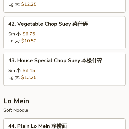
Suey
Lg 大:
$12.25
虾
什
42.
42. Vegetable Chop Suey 菜什碎
碎
Vegetable
Chop
Sm 小:
$6.75
Suey
Lg 大:
$10.50
菜
什
43.
43. House Special Chop Suey 本楼什碎
碎
House
Special
Sm 小:
$8.45
Chop
Lg 大:
$13.25
Suey
本
楼
Lo Mein
什
Soft Noodle
碎
44.
44. Plain Lo Mein 净捞面
Plain