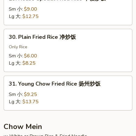
House
Special
Sm 小:
$9.00
Fried
Lg 大:
$12.75
Rice
本
30.
30. Plain Fried Rice 净炒饭
楼
Plain
炒
Fried
Only Rice
饭
Rice
Sm 小:
$6.00
净
Lg 大:
$8.25
炒
饭
31.
31. Young Chow Fried Rice 扬州炒饭
Young
Chow
Sm 小:
$9.25
Fried
Lg 大:
$13.75
Rice
扬
州
Chow Mein
炒