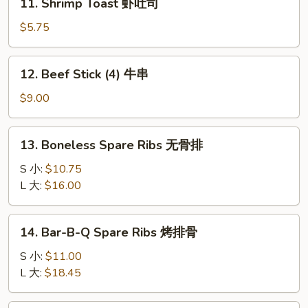
11. Shrimp Toast 虾吐司
煎
Shrimp
云
Toast
$5.75
吞
虾
吐
12.
12. Beef Stick (4) 牛串
司
Beef
Stick
$9.00
(4)
牛
13.
13. Boneless Spare Ribs 无骨排
串
Boneless
Spare
S 小:
$10.75
Ribs
L 大:
$16.00
无
骨
14.
14. Bar-B-Q Spare Ribs 烤排骨
排
Bar-
B-
S 小:
$11.00
Q
L 大:
$18.45
Spare
Ribs