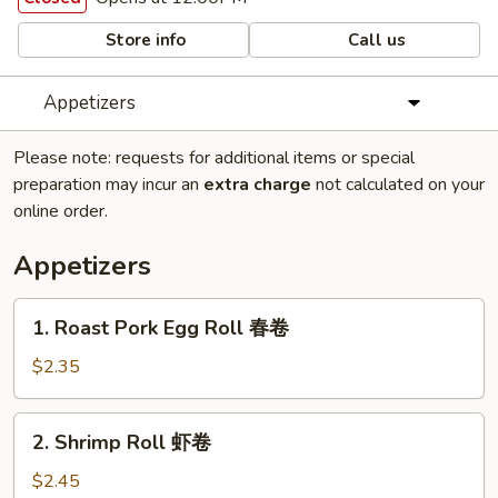
Store info
Call us
Appetizers
Please note: requests for additional items or special
preparation may incur an
extra charge
not calculated on your
online order.
Appetizers
1.
1. Roast Pork Egg Roll 春卷
Roast
Pork
$2.35
Egg
Roll
2.
2. Shrimp Roll 虾卷
春
Shrimp
卷
Roll
$2.45