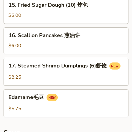
15.
15. Fried Sugar Dough (10) 炸包
烤
Fried
排
Sugar
$6.00
骨
Dough
(10)
16.
16. Scallion Pancakes 葱油饼
炸
Scallion
包
Pancakes
$6.00
葱
油
17.
17. Steamed Shrimp Dumplings (6)虾饺
饼
Steamed
Shrimp
$8.25
Dumplings
(6)
Edamame
虾
Edamame毛豆
毛
饺
豆
$5.75