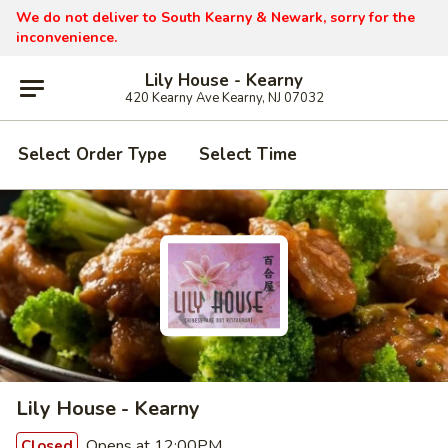
We do not deliver to South Kearny & Newark, sorry for the
inconvenience.
Lily House - Kearny
420 Kearny Ave Kearny, NJ 07032
Select Order Type
Select Time
Lily House - Kearny
Opens at 12:00PM
Closed