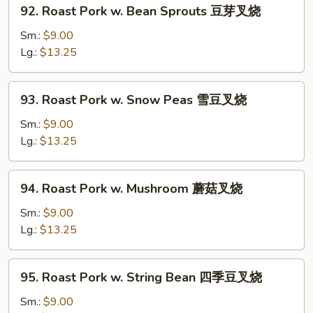
92.
92. Roast Pork w. Bean Sprouts 豆芽叉烧
白
Roast
菜
Pork
Sm.:
$9.00
叉
w.
Lg.:
$13.25
烧
Bean
Sprouts
93.
93. Roast Pork w. Snow Peas 雪豆叉烧
豆
Roast
芽
Pork
Sm.:
$9.00
叉
w.
Lg.:
$13.25
烧
Snow
Peas
94.
94. Roast Pork w. Mushroom 蘑菇叉烧
雪
Roast
豆
Pork
Sm.:
$9.00
叉
w.
Lg.:
$13.25
烧
Mushroom
蘑
95.
95. Roast Pork w. String Bean 四季豆叉烧
菇
Roast
叉
Pork
Sm.:
$9.00
烧