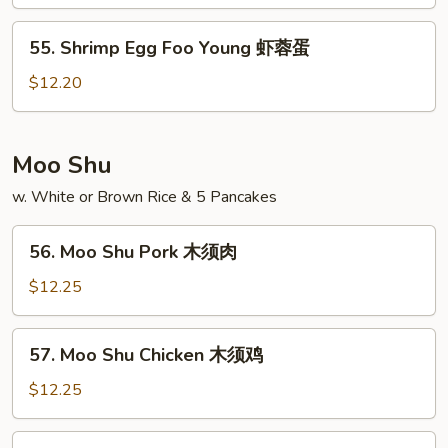
Foo
Young
55.
55. Shrimp Egg Foo Young 虾蓉蛋
牛
Shrimp
蓉
Egg
$12.20
蛋
Foo
Young
虾
Moo Shu
蓉
w. White or Brown Rice & 5 Pancakes
蛋
56.
56. Moo Shu Pork 木须肉
Moo
Shu
$12.25
Pork
木
57.
57. Moo Shu Chicken 木须鸡
须
Moo
肉
Shu
$12.25
Chicken
木
58.