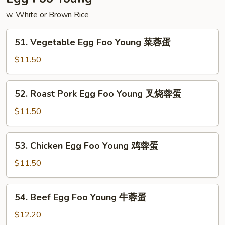
捞
w. White or Brown Rice
面
51.
51. Vegetable Egg Foo Young 菜蓉蛋
Vegetable
Egg
$11.50
Foo
Young
52.
52. Roast Pork Egg Foo Young 叉烧蓉蛋
菜
Roast
蓉
Pork
$11.50
蛋
Egg
Foo
53.
53. Chicken Egg Foo Young 鸡蓉蛋
Young
Chicken
叉
Egg
$11.50
烧
Foo
蓉
Young
54.
蛋
54. Beef Egg Foo Young 牛蓉蛋
鸡
Beef
蓉
Egg
$12.20
蛋