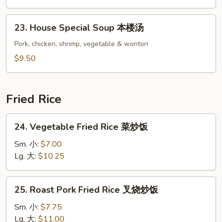
素
菜
23.
23. House Special Soup 本楼汤
豆
House
腐
Special
Pork, chicken, shrimp, vegetable & wonton
汤
Soup
$9.50
本
楼
汤
Fried Rice
24.
24. Vegetable Fried Rice 菜炒饭
Vegetable
Fried
Sm. 小:
$7.00
Rice
Lg. 大:
$10.25
菜
炒
25.
25. Roast Pork Fried Rice 叉烧炒饭
饭
Roast
Pork
Sm. 小:
$7.75
Fried
Lg. 大:
$11.00