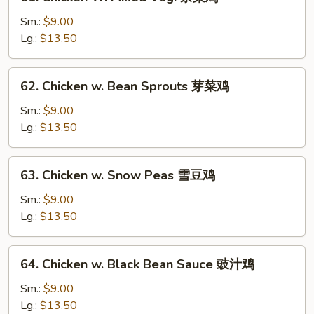
Chicken
W.
Sm.:
$9.00
Mixed
Lg.:
$13.50
Veg.
杂
62.
62. Chicken w. Bean Sprouts 芽菜鸡
菜
Chicken
鸡
w.
Sm.:
$9.00
Bean
Lg.:
$13.50
Sprouts
芽
63.
63. Chicken w. Snow Peas 雪豆鸡
菜
Chicken
鸡
w.
Sm.:
$9.00
Snow
Lg.:
$13.50
Peas
雪
64.
64. Chicken w. Black Bean Sauce 豉汁鸡
豆
Chicken
鸡
w.
Sm.:
$9.00
Black
Lg.:
$13.50