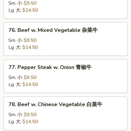
w.
Sm. 小:
$9.50
Broccoli
Lg. 大:
$14.50
芥
兰
76.
76. Beef w. Mixed Vegetable 杂菜牛
牛
Beef
w.
Sm. 小:
$9.50
Mixed
Lg. 大:
$14.50
Vegetable
杂
77.
77. Pepper Steak w. Onion 青椒牛
菜
Pepper
牛
Steak
Sm. 小:
$9.50
w.
Lg. 大:
$14.50
Onion
青
78.
78. Beef w. Chinese Vegetable 白菜牛
椒
Beef
牛
w.
Sm. 小:
$9.50
Chinese
Lg. 大:
$14.50
Vegetable